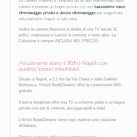
La Camera Massimo è composta da un letto matrimoniale, nella
camera è presente un bagno privato con una
lussuosissima vasca
idromassaggio privata e doccia idromassaggio
per soggiornare
nella bellissima Napoli in tutto relax.
Inoltre la camera Massimo è dotata di una TV led da 32
pollici, materasso e cuscini in memory e tanto altro. La
Colazione è sempre INCLUSA NEL PREZZO.
Attualmente siamo il B&B a Napoli con
qualità/prezzo imbattibile!
Situato a Napoli, a 2,1 km da Via Chiaia e dalla Galleria
Borbonica, l'Artisti Bed&Dreams offre la connessione WiFi
gratuita.
Il bed & breakfast offre una TV a schermo piatto e un bagno
privato con set di cortesia, asciugacapelli e bidet.
L'Artisti Bed&Dreams serve ogni mattina una colazione
all'italiana.