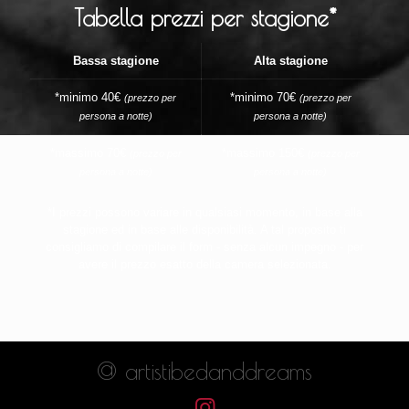
Tabella prezzi per stagione*
Bassa stagione
Alta stagione
*minimo 40€
*minimo 70€
(prezzo per
(prezzo per
persona a notte)
persona a notte)
*massimo 70€
*massimo 150€
(prezzo per
(prezzo per
persona a notte)
persona a notte)
*I prezzi possono variare in qualsiasi momento, in base alla
stagione ed in base alle disponibilità. A tal proposito ti
consigliamo di compilare il form - senza alcun impegno - per
avere il prezzo esatto della camera selezionata.
@ artistibedanddreams